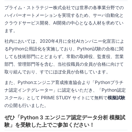
プライム・ストラテジー株式会社では世界の各事業分野での
ハイパーオートメーションを実現するため、サーバ自動化と
クラウドサービス開発、AI開発の中心となる人材を求めてい
ます。
社内においては、2020年4月に全社AIカンパニー化宣言によ
るPython公用語化を実施しており、Python試験の合格に関
しても技術部門にとどまらず、常勤の取締役、監査役、営業
部門、管理部門等を含む、当社役職員の全員が合格に向けて
取り組んでおり、すでにほぼ全員が合格しています。
また、Pythonエンジニア育成推進協会より「Pythonプラチ
ナ認定インテグレーター」に認定をいただき、「Python認定
スクール」として PRIME STUDY サイトにて無料で
模擬試験
の公開も行いました。
ぜひ「Python 3 エンジニア認定データ分析 模擬試
験」を受験した上でご参加ください！